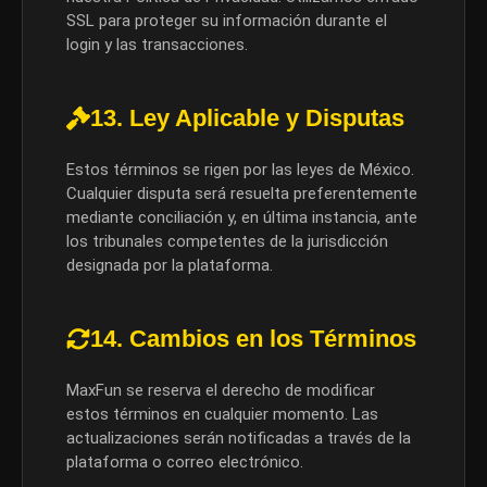
SSL para proteger su información durante el
login y las transacciones.
13. Ley Aplicable y Disputas
Estos términos se rigen por las leyes de México.
Cualquier disputa será resuelta preferentemente
mediante conciliación y, en última instancia, ante
los tribunales competentes de la jurisdicción
designada por la plataforma.
14. Cambios en los Términos
MaxFun se reserva el derecho de modificar
estos términos en cualquier momento. Las
actualizaciones serán notificadas a través de la
plataforma o correo electrónico.