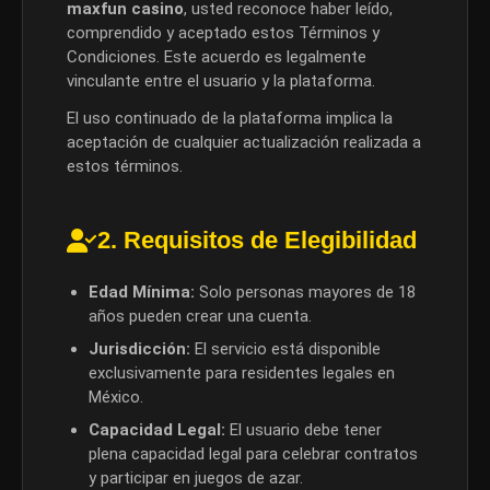
maxfun casino
, usted reconoce haber leído,
comprendido y aceptado estos Términos y
Condiciones. Este acuerdo es legalmente
vinculante entre el usuario y la plataforma.
El uso continuado de la plataforma implica la
aceptación de cualquier actualización realizada a
estos términos.
2. Requisitos de Elegibilidad
Edad Mínima:
Solo personas mayores de 18
años pueden crear una cuenta.
Jurisdicción:
El servicio está disponible
exclusivamente para residentes legales en
México.
Capacidad Legal:
El usuario debe tener
plena capacidad legal para celebrar contratos
y participar en juegos de azar.