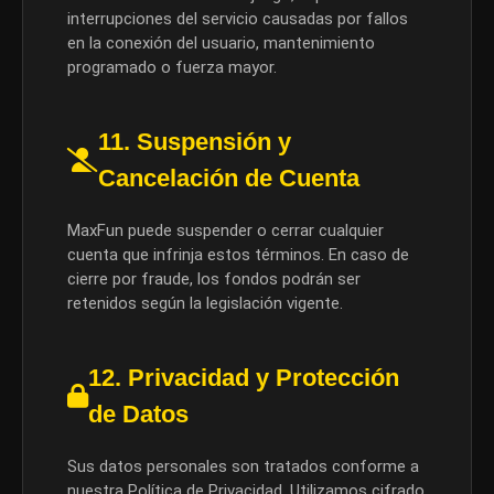
interrupciones del servicio causadas por fallos
en la conexión del usuario, mantenimiento
programado o fuerza mayor.
11. Suspensión y
Cancelación de Cuenta
MaxFun puede suspender o cerrar cualquier
cuenta que infrinja estos términos. En caso de
cierre por fraude, los fondos podrán ser
retenidos según la legislación vigente.
12. Privacidad y Protección
de Datos
Sus datos personales son tratados conforme a
nuestra Política de Privacidad. Utilizamos cifrado