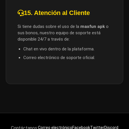
15. Atención al Cliente
Si tiene dudas sobre el uso de la
maxfun apk
o
sus bonos, nuestro equipo de soporte está
disponible 24/7 a través de:
Chat en vivo dentro de la plataforma.
Correo electrónico de soporte oficial.
Contáctanos:
Correo electrónico
Facebook
Twitter
Discord