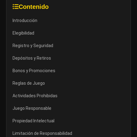
Contenido
Introducción
Elegibilidad
Registro y Seguridad
Depósitos y Retiros
Bonos y Promociones
Reglas de Juego
Actividades Prohibidas
Juego Responsable
Propiedad Intelectual
Limitación de Responsabilidad