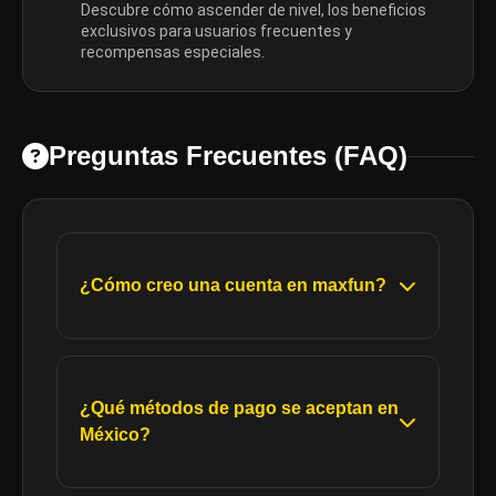
Descubre cómo ascender de nivel, los beneficios
exclusivos para usuarios frecuentes y
recompensas especiales.
Preguntas Frecuentes (FAQ)
¿Cómo creo una cuenta en maxfun?
¿Qué métodos de pago se aceptan en
México?