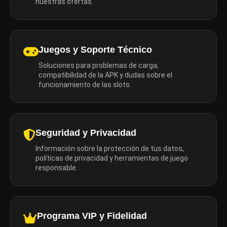
nuestras ofertas.
Juegos y Soporte Técnico
Soluciones para problemas de carga,
compatibilidad de la APK y dudas sobre el
funcionamiento de las slots.
Seguridad y Privacidad
Información sobre la protección de tus datos,
políticas de privacidad y herramientas de juego
responsable.
Programa VIP y Fidelidad