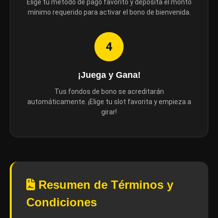
Elige tu método de pago favorito y deposita el monto
mínimo requerido para activar el bono de bienvenida.
4
¡Juega y Gana!
Tus fondos de bono se acreditarán
automáticamente. ¡Elige tu slot favorita y empieza a
girar!
Resumen de Términos y
Condiciones