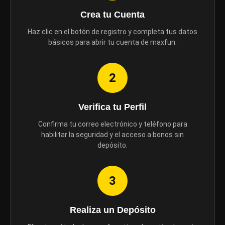
Crea tu Cuenta
Haz clic en el botón de registro y completa tus datos
básicos para abrir tu cuenta de maxfun.
2
Verifica tu Perfil
Confirma tu correo electrónico y teléfono para
habilitar la seguridad y el acceso a bonos sin
depósito.
3
Realiza un Depósito