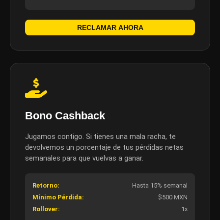
RECLAMAR AHORA
Bono Cashback
Jugamos contigo. Si tienes una mala racha, te
devolvemos un porcentaje de tus pérdidas netas
semanales para que vuelvas a ganar.
Retorno:
Hasta 15% semanal
Mínimo Pérdida:
$500 MXN
Rollover:
1x