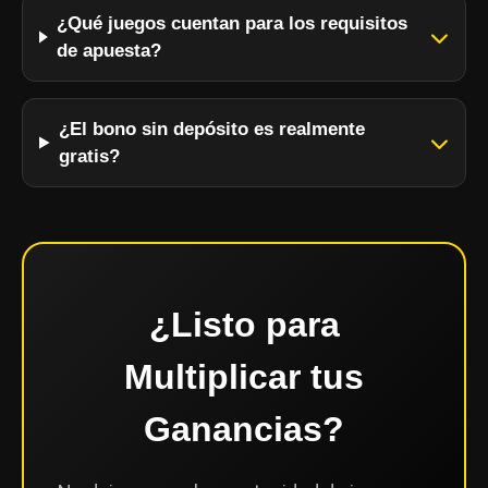
¿Qué juegos cuentan para los requisitos
de apuesta?
¿El bono sin depósito es realmente
gratis?
¿Listo para
Multiplicar tus
Ganancias?