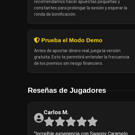
recomendamos hacer apuestas pequeñas y
constantes para prolongar la sesión y esperar la
ronda de bonificación.
Prueba el Modo Demo
Antes de apostar dinero real, juega la versión
gratuita. Esto te permitirá entender la frecuencia
de los premios sin riesgo financiero.
Reseñas de Jugadores
Carlos M.
"Increíble experiencia con Swaggy Caramelo.