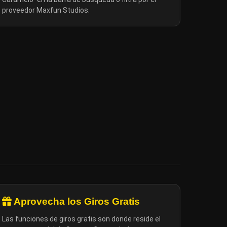
proveedor Maxfun Studios.
Aprovecha los Giros Gratis
Las funciones de giros gratis son donde reside el