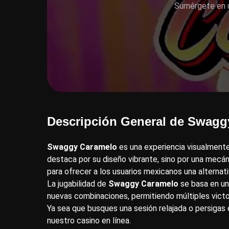
Sumérgete en u
Descripción General de Swagg
Swaggy Caramelo
es una experiencia visualmente
destaca por su diseño vibrante, sino por una mecá
para ofrecer a los usuarios mexicanos una alternat
La jugabilidad de
Swaggy Caramelo
se basa en un
nuevas combinaciones, permitiendo múltiples victori
Ya sea que busques una sesión relajada o persigas 
nuestro casino en línea.