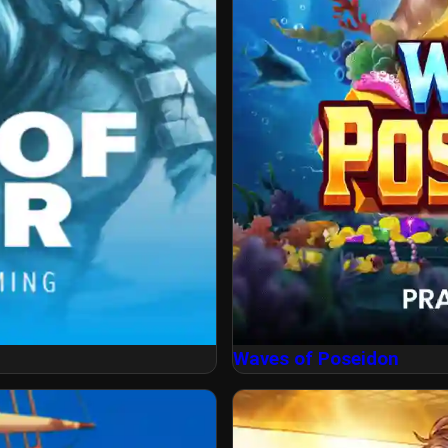
Waves of Poseidon