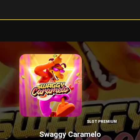
SLOT PREMIUM
Swaggy Caramelo