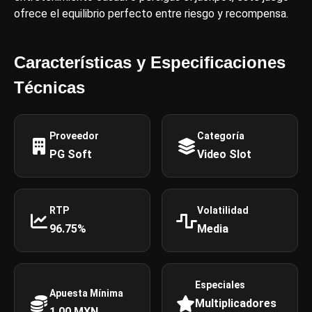
ofrece el equilibrio perfecto entre riesgo y recompensa.
Características y Especificaciones
Técnicas
Proveedor
Categoría
PG Soft
Video Slot
RTP
Volatilidad
96.75%
Media
Especiales
Apuesta Mínima
Multiplicadores
1.00 MXN