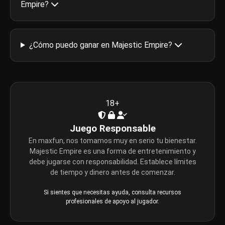
Empire?
¿Cómo puedo ganar en Majestic Empire?
18+
Juego Responsable
En maxfun, nos tomamos muy en serio tu bienestar.
Majestic Empire es una forma de entretenimiento y
debe jugarse con responsabilidad. Establece límites
de tiempo y dinero antes de comenzar.
Si sientes que necesitas ayuda, consulta recursos
profesionales de apoyo al jugador.