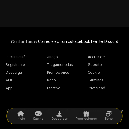
Contáctanos:
Correo electrónico
Facebook
Twitter
Discord
Iniciar sesión
Juego
Acerca de
Registrarse
Tragamonedas
Soporte
Descargar
Promociones
Cookie
APK
Bono
Términos
App
Efectivo
Privacidad
Copyright © 2026 mx-maxfun.com. Al servicio de usuarios mayores de
18 años en México.
Inicio
Casino
Descargar
Promociones
Bono