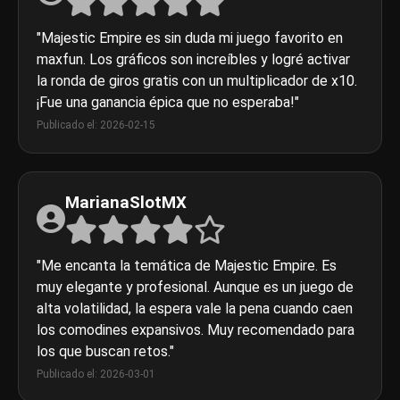
"Majestic Empire es sin duda mi juego favorito en
maxfun. Los gráficos son increíbles y logré activar
la ronda de giros gratis con un multiplicador de x10.
¡Fue una ganancia épica que no esperaba!"
Publicado el: 2026-02-15
MarianaSlotMX
"Me encanta la temática de Majestic Empire. Es
muy elegante y profesional. Aunque es un juego de
alta volatilidad, la espera vale la pena cuando caen
los comodines expansivos. Muy recomendado para
los que buscan retos."
Publicado el: 2026-03-01