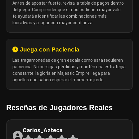
Antes de apostar fuerte, revisa la tabla de pagos dentro
del juego. Comprender qué símbolos tienen mayor valor
te ayudará a identificar las combinaciones más
lucrativas y a jugar con mayor confianza.
Juega con Paciencia
Las tragamonedas de gran escala como esta requieren
paciencia. No persigas pérdidas y mantén una estrategia
constante; la gloria en Majestic Empire llega para
aquellos que saben esperar el momento justo.
Reseñas de Jugadores Reales
Carlos_Azteca