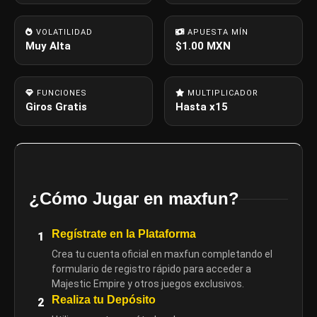
VOLATILIDAD
APUESTA MÍN
Muy Alta
$1.00 MXN
FUNCIONES
MULTIPLICADOR
Giros Gratis
Hasta x15
¿Cómo Jugar en maxfun?
Regístrate en la Plataforma
1
Crea tu cuenta oficial en maxfun completando el
formulario de registro rápido para acceder a
Majestic Empire y otros juegos exclusivos.
Realiza tu Depósito
2