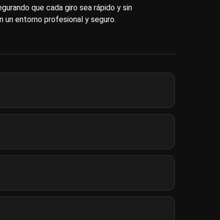
gurando que cada giro sea rápido y sin
en un entorno profesional y seguro.