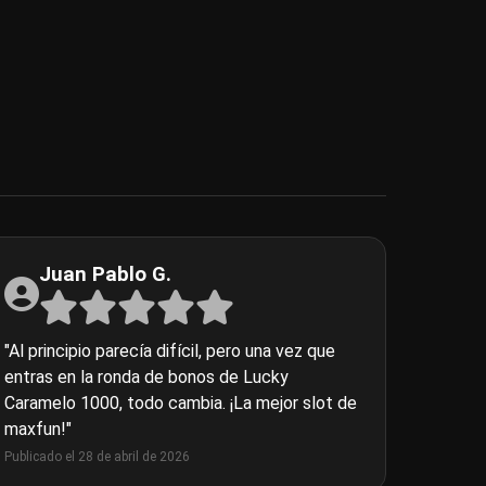
Juan Pablo G.
"Al principio parecía difícil, pero una vez que
entras en la ronda de bonos de Lucky
Caramelo 1000, todo cambia. ¡La mejor slot de
maxfun!"
Publicado el 28 de abril de 2026