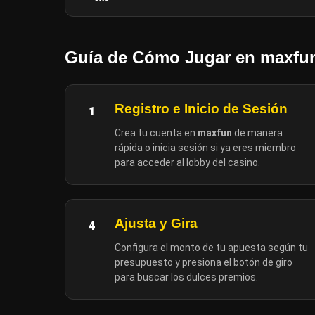
Guía de Cómo Jugar en maxfu
Registro e Inicio de Sesión
1
Crea tu cuenta en
maxfun
de manera
rápida o inicia sesión si ya eres miembro
para acceder al lobby del casino.
Ajusta y Gira
4
Configura el monto de tu apuesta según tu
presupuesto y presiona el botón de giro
para buscar los dulces premios.