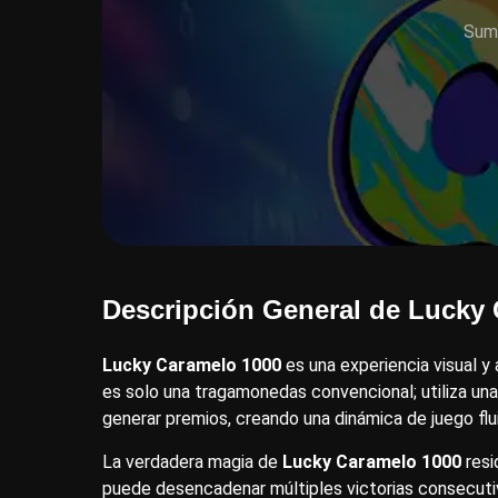
Sumé
Descripción General de Lucky
Lucky Caramelo 1000
es una experiencia visual y
es solo una tragamonedas convencional; utiliza una
generar premios, creando una dinámica de juego fl
La verdadera magia de
Lucky Caramelo 1000
resi
puede desencadenar múltiples victorias consecut