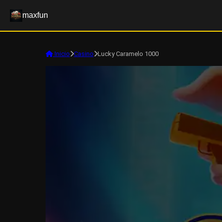
maxfun
Inicio
Casino
Lucky Caramelo 1000