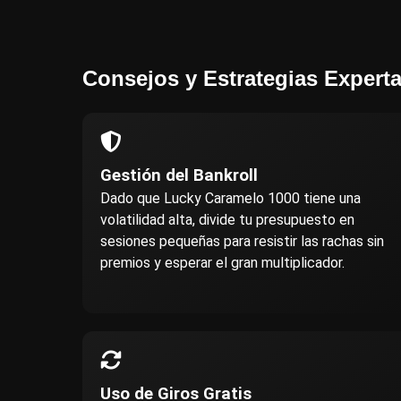
Consejos y Estrategias Expert
Gestión del Bankroll
Dado que Lucky Caramelo 1000 tiene una
volatilidad alta, divide tu presupuesto en
sesiones pequeñas para resistir las rachas sin
premios y esperar el gran multiplicador.
Uso de Giros Gratis