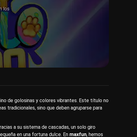
n los
no de golosinas y colores vibrantes. Este título no
as tradicionales, sino que deben agruparse para
racias a su sistema de cascadas, un solo giro
equeña en una fortuna dulce. En
maxfun
, hemos