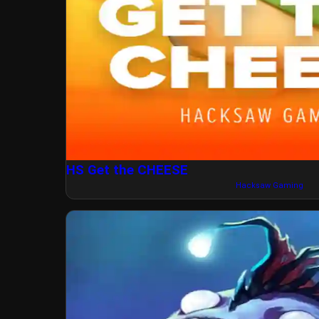
HS Get the CHEESE
Hacksaw Gaming