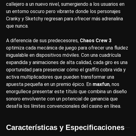
callejero a un nuevo nivel, sumergiendo a los usuarios en
un entorno oscuro pero vibrante donde los personajes
Cranky y Sketchy regresan para ofrecer más adrenalina
que nunca.
A diferencia de sus predecesores,
Chaos Crew 3
optimiza cada mecánica de juego para ofrecer una fluidez
inigualable en dispositivos móviles. Con una cuadrícula
expandida y animaciones de alta calidad, cada giro es una
oportunidad para presenciar cómo el graffiti cobra vida y
activa multiplicadores que pueden transformar una
apuesta pequeña en un premio épico. En
maxfun
, nos
enorgullece presentar este título que combina un diseño
sonoro envolvente con un potencial de ganancia que
desafía los límites convencionales del casino en línea.
Características y Especificaciones