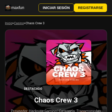
maxfun
INICIAR SESIÓN
REGISTRARSE
Inicio
>
Casino
>
Chaos Crew 3
DESTACADO
Chaos Crew 3
Proveedor: Hacksaw Gaming | Categoría: Tragamonedas