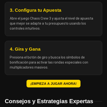
3. Configura tu Apuesta
Abre el juego Chaos Crew 3 y ajusta el nivel de apuesta
que mejor se adapte a tu presupuesto usando los
controles intuitivos.
4. Gira y Gana
Presiona el botón de giro y busca los símbolos de
bonificación para activar las rondas especiales con
multiplicadores masivos.
¡EMPIEZA A JUGAR AHORA!
Consejos y Estrategias Expertas