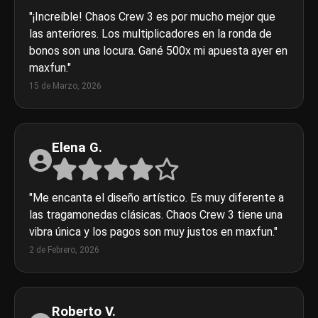
"¡Increíble! Chaos Crew 3 es por mucho mejor que
las anteriores. Los multiplicadores en la ronda de
bonos son una locura. Gané 500x mi apuesta ayer en
maxfun."
15 de Marzo, 2026
Elena G.
"Me encanta el diseño artístico. Es muy diferente a
las tragamonedas clásicas. Chaos Crew 3 tiene una
vibra única y los pagos son muy justos en maxfun."
2 de Febrero, 2026
Roberto V.