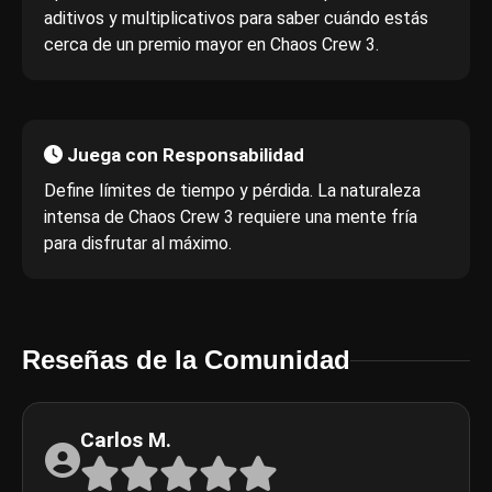
aditivos y multiplicativos para saber cuándo estás
cerca de un premio mayor en Chaos Crew 3.
Juega con Responsabilidad
Define límites de tiempo y pérdida. La naturaleza
intensa de Chaos Crew 3 requiere una mente fría
para disfrutar al máximo.
Reseñas de la Comunidad
Carlos M.