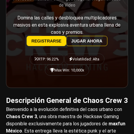
de Video
Domina las calles y desbloquea multiplicadores
masivos en esta explosiva aventura urbana llena de
caos y premios.
REGISTRARSE
JUGAR AHORA
RTP: 96.22%
Volatilidad: Alta
Max Win: 10,000x
Descripción General de Chaos Crew 3
Bienvenido a la evolución definitiva del caos urbano con
Chaos Crew 3
, una obra maestra de Hacksaw Gaming
disponible exclusivamente para los jugadores de
maxfun
México
. Esta entrega lleva la estética punk y el arte