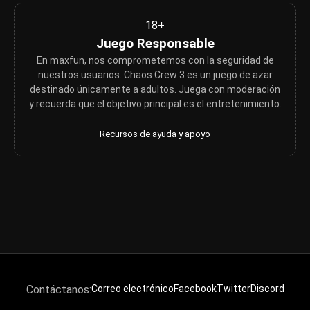
18+
Juego Responsable
En maxfun, nos comprometemos con la seguridad de
nuestros usuarios. Chaos Crew 3 es un juego de azar
destinado únicamente a adultos. Juega con moderación
y recuerda que el objetivo principal es el entretenimiento.
Recursos de ayuda y apoyo
Contáctanos:
Correo electrónico
Facebook
Twitter
Discord