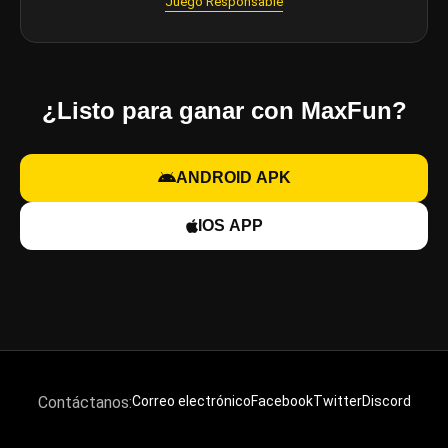
Juego Responsable
¿Listo para ganar con MaxFun?
ANDROID APK
IOS APP
Contáctanos:
Correo electrónico
Facebook
Twitter
Discord