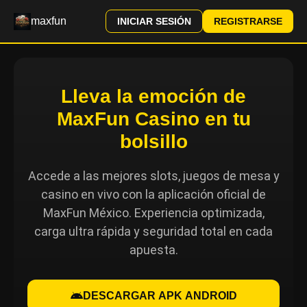
maxfun
INICIAR SESIÓN
REGISTRARSE
Lleva la emoción de
MaxFun Casino en tu
bolsillo
Accede a las mejores slots, juegos de mesa y
casino en vivo con la aplicación oficial de
MaxFun México. Experiencia optimizada,
carga ultra rápida y seguridad total en cada
apuesta.
DESCARGAR APK ANDROID