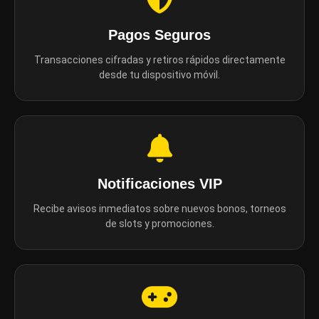
Pagos Seguros
Transacciones cifradas y retiros rápidos directamente
desde tu dispositivo móvil.
Notificaciones VIP
Recibe avisos inmediatos sobre nuevos bonos, torneos
de slots y promociones.