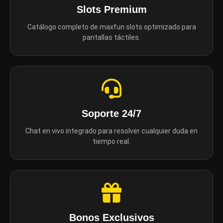
Slots Premium
Catálogo completo de maxfun slots optimizado para
pantallas táctiles.
Soporte 24/7
Chat en vivo integrado para resolver cualquier duda en
tiempo real.
Bonos Exclusivos