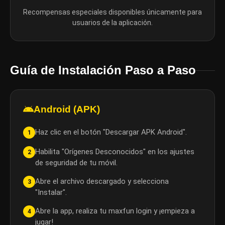
Recompensas especiales disponibles únicamente para
usuarios de la aplicación.
Guía de Instalación Paso a Paso
Android (APK)
Haz clic en el botón "Descargar APK Android".
1
Habilita "Orígenes Desconocidos" en los ajustes
2
de seguridad de tu móvil.
Abre el archivo descargado y selecciona
3
"Instalar".
Abre la app, realiza tu maxfun login y ¡empieza a
4
jugar!