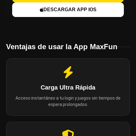
DESCARGAR APP IOS
Ventajas de usar la App MaxFun
Carga Ultra Rápida
Acceso instantáneo a tu login y juegos sin tiempos de
espera prolongados.