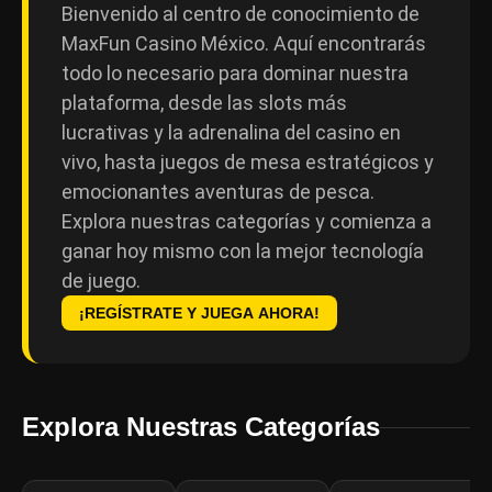
Bienvenido al centro de conocimiento de
MaxFun Casino México. Aquí encontrarás
todo lo necesario para dominar nuestra
plataforma, desde las slots más
lucrativas y la adrenalina del casino en
vivo, hasta juegos de mesa estratégicos y
emocionantes aventuras de pesca.
Explora nuestras categorías y comienza a
ganar hoy mismo con la mejor tecnología
de juego.
¡REGÍSTRATE Y JUEGA AHORA!
Explora Nuestras Categorías