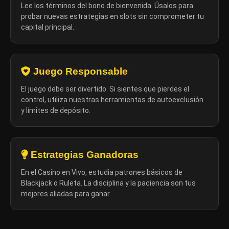
Lee los términos del bono de bienvenida. Úsalos para
probar nuevas estrategias en slots sin comprometer tu
capital principal.
Juego Responsable
El juego debe ser divertido. Si sientes que pierdes el
control, utiliza nuestras herramientas de autoexclusión
y límites de depósito.
Estrategias Ganadoras
En el Casino en Vivo, estudia patrones básicos de
Blackjack o Ruleta. La disciplina y la paciencia son tus
mejores aliadas para ganar.