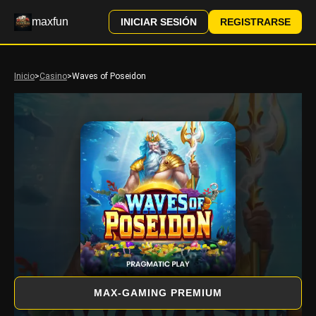
maxfun
INICIAR SESIÓN
REGISTRARSE
Inicio
>
Casino
>
Waves of Poseidon
MAX-GAMING PREMIUM