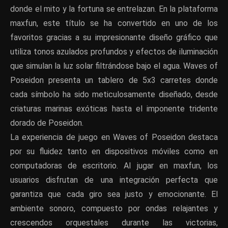
donde el mito y la fortuna se entrelazan. En la plataforma
maxfun, este título se ha convertido en uno de los
favoritos gracias a su impresionante diseño gráfico que
utiliza tonos azulados profundos y efectos de iluminación
que simulan la luz solar filtrándose bajo el agua. Waves of
Poseidon presenta un tablero de 5x3 carretes donde
cada símbolo ha sido meticulosamente diseñado, desde
criaturas marinas exóticas hasta el imponente tridente
dorado de Poseidon.
La experiencia de juego en Waves of Poseidon destaca
por su fluidez tanto en dispositivos móviles como en
computadoras de escritorio. Al jugar en maxfun, los
usuarios disfrutan de una integración perfecta que
garantiza que cada giro sea justo y emocionante. El
ambiente sonoro, compuesto por ondas relajantes y
crescendos orquestales durante las victorias,