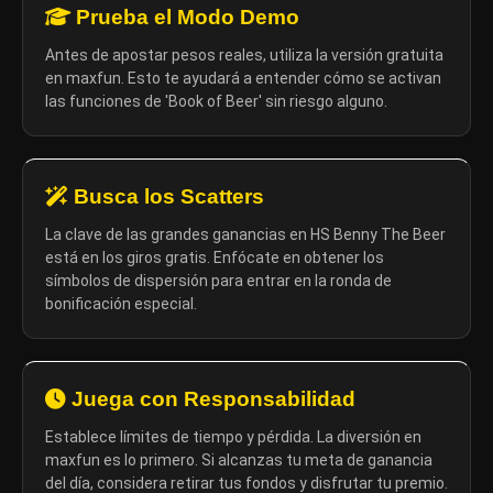
Prueba el Modo Demo
Antes de apostar pesos reales, utiliza la versión gratuita
en maxfun. Esto te ayudará a entender cómo se activan
las funciones de 'Book of Beer' sin riesgo alguno.
Busca los Scatters
La clave de las grandes ganancias en HS Benny The Beer
está en los giros gratis. Enfócate en obtener los
símbolos de dispersión para entrar en la ronda de
bonificación especial.
Juega con Responsabilidad
Establece límites de tiempo y pérdida. La diversión en
maxfun es lo primero. Si alcanzas tu meta de ganancia
del día, considera retirar tus fondos y disfrutar tu premio.