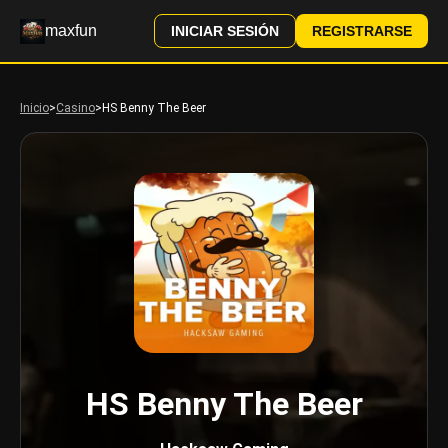
maxfun
INICIAR SESIÓN
REGISTRARSE
Inicio
>
Casino
>
HS Benny The Beer
HS Benny The Beer