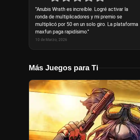
"Anubis Wrath es increíble. Logré activar la
ronda de multiplicadores y mi premio se
multiplicó por 50 en un solo giro. La plataforma
maxfun paga rapidísimo."
10 de Marzo, 2026
Más Juegos para Ti