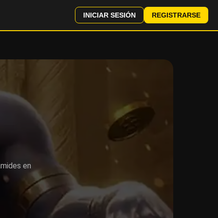
INICIAR SESIÓN
REGISTRARSE
rámides en