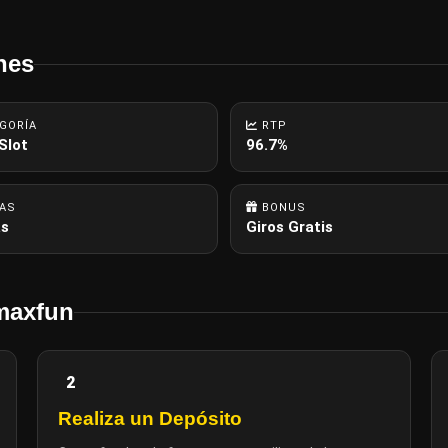
nes
GORÍA
RTP
Slot
96.7%
AS
BONUS
as
Giros Gratis
maxfun
2
Realiza un Depósito