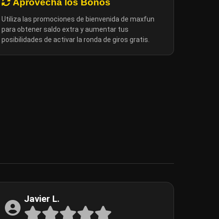
Aprovecha los Bonos
Utiliza las promociones de bienvenida de maxfun
para obtener saldo extra y aumentar tus
posibilidades de activar la ronda de giros gratis.
Javier L.