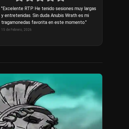
"Excelente RTP. He tenido sesiones muy largas
y entretenidas. Sin duda Anubis Wrath es mi
tragamonedas favorita en este momento."
15 de Febrero, 2026