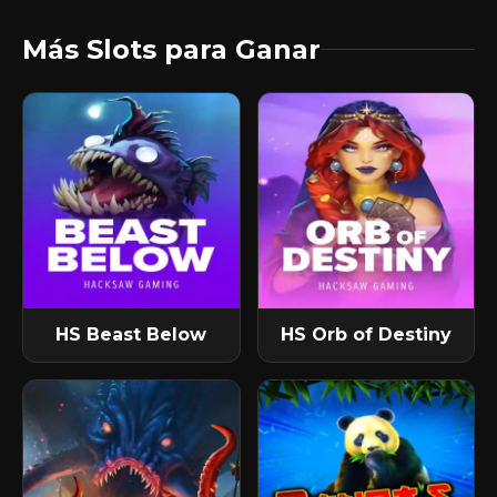
Más Slots para Ganar
HS Beast Below
HS Orb of Destiny