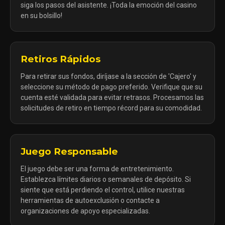
siga los pasos del asistente. ¡Toda la emoción del casino
en su bolsillo!
Retiros Rápidos
Para retirar sus fondos, diríjase a la sección de 'Cajero' y
seleccione su método de pago preferido. Verifique que su
cuenta esté validada para evitar retrasos. Procesamos las
solicitudes de retiro en tiempo récord para su comodidad.
Juego Responsable
El juego debe ser una forma de entretenimiento.
Establezca límites diarios o semanales de depósito. Si
siente que está perdiendo el control, utilice nuestras
herramientas de autoexclusión o contacte a
organizaciones de apoyo especializadas.