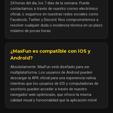
24 horas del día, los 7 días de la semana. Puede
contactarnos a través de nuestro correo electrónico
oficial, o seguirnos en nuestras redes sociales como
Facebook, Twitter y Discord. Nos comprometemos a
resolver cualquier duda o incidencia técnica en un plazo
máximo de pocas horas.
¿MaxFun es compatible con iOS y
Android?
Absolutamente. MaxFun está diseñado para ser
multiplataforma. Los usuarios de Android pueden
descargar la APK oficial para una experiencia nativa,
mientras que los usuarios de iOS y computadoras de
escritorio pueden acceder a través de nuestro
navegador web optimizado, que ofrece la misma
calidad visual y funcionalidad que la aplicación móvil.