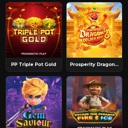
PP Triple Pot Gold
Prosperity Dragon Golden Reel