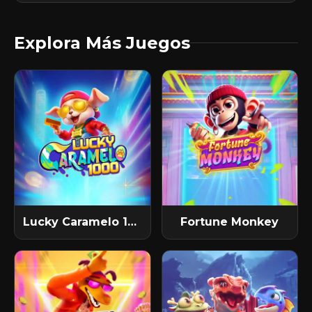
Explora Más Juegos
Lucky Caramelo 1000
Fortune Monkey