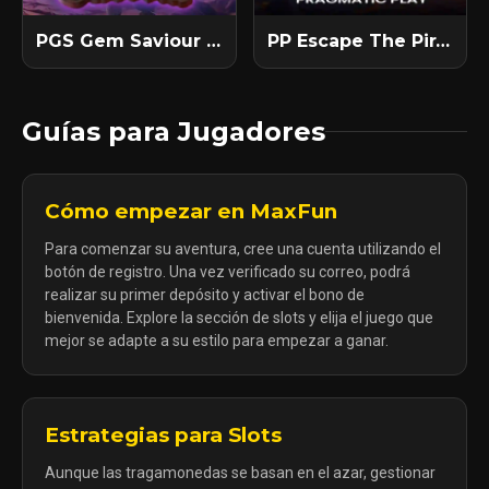
PGS Gem Saviour Conquest
PP Escape The Piramid Fire Ice
Guías para Jugadores
Cómo empezar en MaxFun
Para comenzar su aventura, cree una cuenta utilizando el
botón de registro. Una vez verificado su correo, podrá
realizar su primer depósito y activar el bono de
bienvenida. Explore la sección de slots y elija el juego que
mejor se adapte a su estilo para empezar a ganar.
Estrategias para Slots
Aunque las tragamonedas se basan en el azar, gestionar