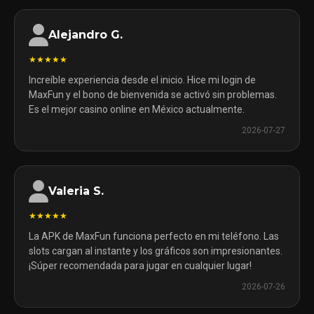
Alejandro G.
★★★★★
Increíble experiencia desde el inicio. Hice mi login de
MaxFun y el bono de bienvenida se activó sin problemas.
Es el mejor casino online en México actualmente.
2026-07-27
Valeria S.
★★★★★
La APK de MaxFun funciona perfecto en mi teléfono. Las
slots cargan al instante y los gráficos son impresionantes.
¡Súper recomendada para jugar en cualquier lugar!
2026-07-26