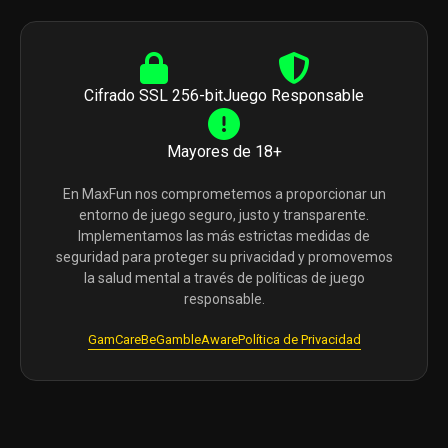
Cifrado SSL 256-bit
Juego Responsable
Mayores de 18+
En MaxFun nos comprometemos a proporcionar un
entorno de juego seguro, justo y transparente.
Implementamos las más estrictas medidas de
seguridad para proteger su privacidad y promovemos
la salud mental a través de políticas de juego
responsable.
GamCare
BeGambleAware
Política de Privacidad