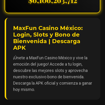
MaxFun Casino México:
Login, Slots y Bono de
Bienvenida | Descarga
APK
¡Únete a MaxFun Casino México y vive la
emoción del juego! Accede a tu login,
descubre las mejores slots y aprovecha
nuestro exclusivo bono de bienvenida.
Descarga la APK oficial y comienza a ganar
hoy mismo.