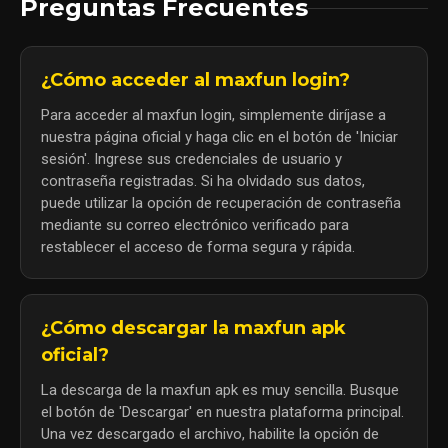
Preguntas Frecuentes
¿Cómo acceder al maxfun login?
Para acceder al maxfun login, simplemente diríjase a
nuestra página oficial y haga clic en el botón de 'Iniciar
sesión'. Ingrese sus credenciales de usuario y
contraseña registradas. Si ha olvidado sus datos,
puede utilizar la opción de recuperación de contraseña
mediante su correo electrónico verificado para
restablecer el acceso de forma segura y rápida.
¿Cómo descargar la maxfun apk
oficial?
La descarga de la maxfun apk es muy sencilla. Busque
el botón de 'Descargar' en nuestra plataforma principal.
Una vez descargado el archivo, habilite la opción de