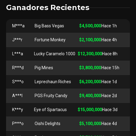
Ganadores Recientes
M***a
Big Bass Vegas
$4,500,000
Hace 1h
J***r
Fortune Monkey
$2,100,000
Hace 4h
L***a
Lucky Caramelo 1000
$12,300,000
Hace 8h
R***d
Pig Mines
$3,800,000
Hace 15h
S***o
Leprechaun Riches
$6,200,000
Hace 1d
A***l
PGS Fruity Candy
$9,400,000
Hace 2d
K***y
Eye of Spartacus
$15,000,000
Hace 3d
P***o
Oishi Delights
$5,100,000
Hace 4d