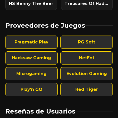
HS Benny The Beer
Treasures Of Hades
Proveedores de Juegos
Pragmatic Play
PG Soft
Hacksaw Gaming
NetEnt
Microgaming
Evolution Gaming
Play'n GO
Red Tiger
Reseñas de Usuarios