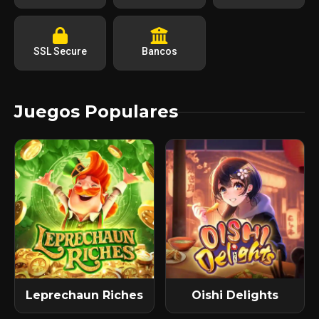
SSL Secure
Bancos
Juegos Populares
Leprechaun Riches
Oishi Delights